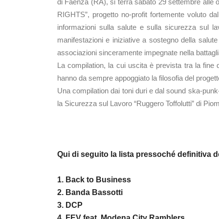
di Faenza (RA), si terrà sabato 29 settembre alle
RIGHTS”, progetto no-profit fortemente voluto
informazioni sulla salute e sulla sicurezza sul la
manifestazioni e iniziative a sostegno della salute
associazioni sinceramente impegnate nella battaglia p
La compilation, la cui uscita è prevista tra la fin
hanno da sempre appoggiato la filosofia del progett
Una compilation dai toni duri e dal sound ska-punk-c
la Sicurezza sul Lavoro “Ruggero Toffolutti” di Piom
Qui di seguito la lista pressoché definitiva d
1. Back to Business
2. Banda Bassotti
3. DCP
4. FEV feat. Modena City Ramblers