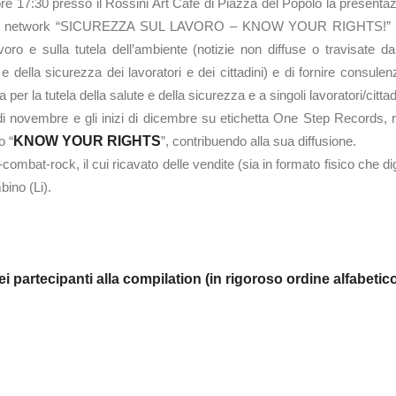
 ore 17:30 presso il Rossini Art Cafè di Piazza del Popolo la prese
 dal network “SICUREZZA SUL LAVORO – KNOW YOUR RIGHTS!” che si
voro e sulla tutela dell’ambiente (notizie non diffuse o travisate 
 e della sicurezza dei lavoratori e dei cittadini) e di fornire consul
er la tutela della salute e della sicurezza e a singoli lavoratori/cittad
e di novembre e gli inizi di dicembre su etichetta One Step Records, ra
o “
KNOW YOUR RIGHTS
”, contribuendo alla sua diffusione.
ombat-rock, il cui ricavato delle vendite (sia in formato fisico che d
bino (Li).
ei partecipanti alla compilation (in rigoroso ordine alfabetico