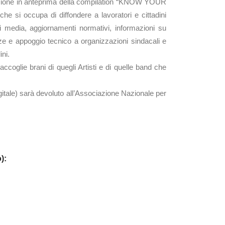
ntazione in anteprima della compilation “KNOW YOUR
 occupa di diffondere a lavoratori e cittadini
dai media, aggiornamenti normativi, informazioni su
enze e appoggio tecnico a organizzazioni sindacali e
ini.
ccoglie brani di quegli Artisti e di quelle band che
igitale) sarà devoluto all’Associazione Nazionale per
):