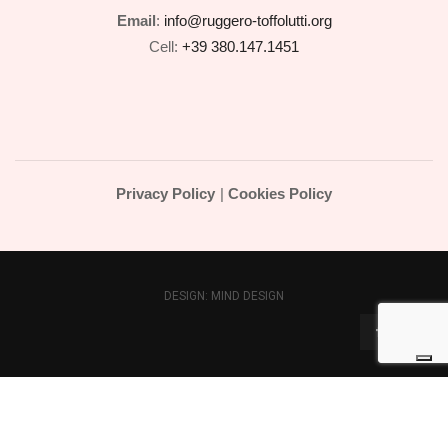
Email
:
info@ruggero-toffolutti.org
Cell:
+39 380.147.1451
Privacy Policy
|
Cookies Policy
DESIGN:
MIND DESIGN
Le tue preferenze relative alla privacy
Informativa sulla raccolta